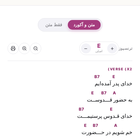
متن و آکورد
فقط متن
E
−
+
ترنسپوز
اصلی
VERSE (X2)
B7
E
خدای پد
ر آمده‌ا
یم
E
B7
A
به حضو
ر قــ
ـدوسـ
ـت
B7
E
خدای قـد
وس پرستیمــ
ـت
E
B7
A
خم شو
یم در حــ
ـضور
ت