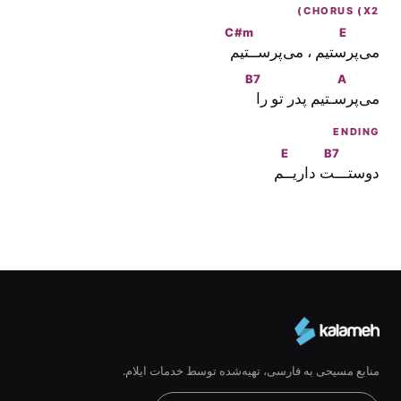
CHORUS (X2)
C#m
E
می‌پر
ستیم ، می‌پرسـ
ـتیم
B7
A
می‌پر
سـتیم پدر تو ر
ا
ENDING
E
B7
دوستــ
ـت داریـ
ـم
منابع مسیحی به فارسی، تهیه‌شده توسط خدمات ایلام.