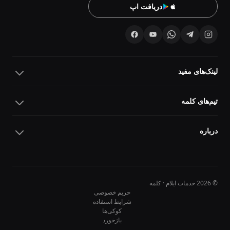
دریافت اپ
لینک‌های مفید
تیم‌های کلمه
درباره
© 2026 خدمات ایلام · کلمه
حریم خصوصی
شرایط استفاده
کوکی‌ها
10
10
بازخورد