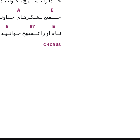
خــ
ـدا را تـسـبـيـح بـخـوا
نـيـد
A
E
جـــ
ـميع لـشـکـرهـا
ى خـداونـ
E
B7
E
نــا
م او را تــ
ـسبيح خـوانـ
ـيـد
CHORUS