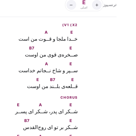
E
−
+
ترنسپوز
اصلی
V1 (X2)
A
E
خـ
ـدا ملجا و قـ
ـوت من است
B7
E
صـ
ـخره‌ى قوى من او
ست
A
E
سـ
ـپر و شاخ نـ
ـجاتم خداست
E
B7
E
قـ
ـلعه‌ى بلـ
ـند من ا
وست
CHORUS
E
A
E
شـ
ـكر اى پدر، شـ
ـكر اى پسـ
ـر
B7
E
شـ
ـكر بر تو اى روح‌القد
س