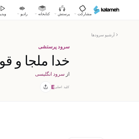
رفتن
به
مشارکت
پرستش
کتابخانه
رادیو
ویدیو
محتوای
اصلی
آرشیو سرودها
سرود پرستشی
خدا ملجا و 
از
سرود انگلیسی
E
کلید اصلی