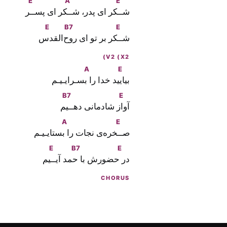
E
A
E
شـ
ـكر اى پدر، شـ
ـكر اى پسـ
ـر
E
B7
E
شـ
ـكر بر تو اى ر
وح‌القد
س
V2 (X2)
A
E
بيا
ييد خدا را
 بسـرايـيـم
B7
E
آو
از شادمانى دهـ
ـيم
A
E
صـ
ـخره‌ى نجات را
 بستايـيـم
E
B7
E
در
 حضورش با
 حمد آيـ
ـيم
CHORUS