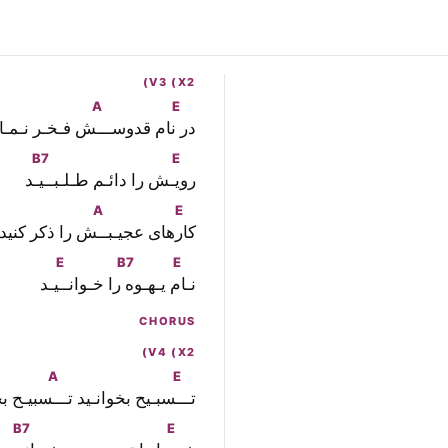
V3 (X2)
A
E
در
 نام قدوســ
ـش فـخـر نـمـاي
B7
E
رو
يـش را دائـم طـلـبـ
ـيـد
A
E
كا
رهاى عجيـبـ
ـش را ذكر كنيد
E
B7
E
نـا
م يـهـو
ه را خـوانـ
ـيـد
CHORUS
V4 (X2)
A
E
تــ
ـسبـيح بخوانـيد تــ
ـسبيـح بخ
B7
E