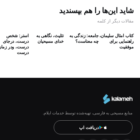
شاید این‌ها را هم بپسندید
مقالات دیگر از کلمه
کتاب امثال سلیمان،
جامعه: زندگی به
تثلیث، نگاهی به
استر: شخص
راهنمایی برای
چه معناست؟
خدای مسیحیان
درست، درجای
موفقیت
درست، ودر زمان
درست
منابع مسیحی به فارسی، تهیه‌شده توسط خدمات ایلام.
دریافت اپ