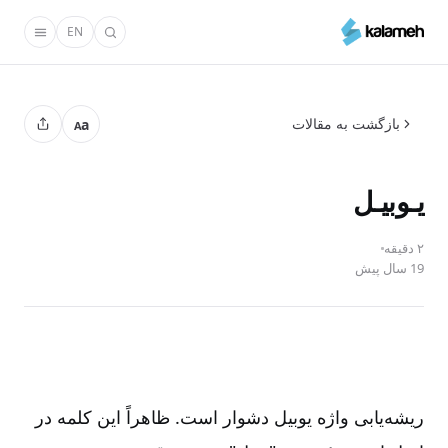
رفتن
EN
به
محتوای
اصلی
بازگشت به مقالات
a
A
یـوبیـل
۲ دقیقه
19 سال پیش
ریشه‌یابی واژه‌ یوبیل دشوار است. ظاهراً این کلمه در