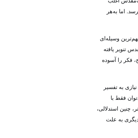
اب‌مقدس اغلب
سد. اما به‌هر
م‌ترین وسیله‌ای
دس تنویر یافته
، فکر را آسوده
نیازی به تفسیر
توان فقط با
، چنین استدلالی‌،
 دیگری به علت