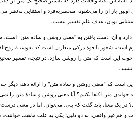
ند. البته این نکته واقعیت دارد که تفسیرِ صحیحِ یک متن از کت
ولین بار آن را می‌شنود، منحصربه‌فرد و استثنایی به‌نظر می‌ر
تثنایی بودن‌، هدف علم تفسیر نیست‌.
رد و آن‌، دست یافتن به "معنی روشن و ساده متن‌" است‌. مه
زم است‌، شعور یا قوۀ درکی متعارف است که به‌وسیلۀ روح‌الق
وب این است که متن را روشن سازد. در نتیجه‌، تفسیر صحیح‌
نشیند.
این است که "معنی روشن و ساده متن‌" را ارائه دهد، دیگر چه 
واندن متن اکتفا نکنیم‌؟ آیا معنی روشن و سادۀ متن را نمی‌
 در یک معنا، باید گفت که بلی‌، می‌توان‌. اما در معنی درست‌تر
 و هم غیر واقعی‌، به دو دلیل‌: یکی به علت ماهیت خواننده‌،