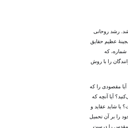
شد. رشد روحانی
نجینۀ عظیم حقایق
شماره‌، که
ا خوانندگان را با روش
آیا مقصودی را که
ید؟ آیا آنچه که
 یا شاید عقاید و
د را بر آن تحمیل
اب‌مقدس را درست