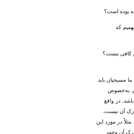
ه بوده است‌؟
همیم که
 کافی نیست‌؟
ما مسیحیان باید
م‌. به‌خصوص
باشد. در واقع
رک آن نیست‌،
لاً در مورد این
» (فیلیپیان ۲:‏۱۴)، مشکلی در درک آن وجود