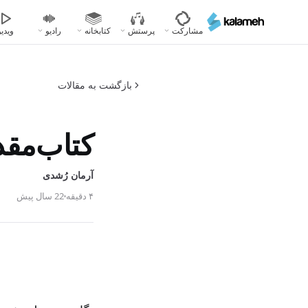
رفتن
به
مشارکت
پرستش
کتابخانه
رادیو
ویدیو
محتوای
اصلی
بازگشت به مقالات
کتاب‌مق
آرمان رُشدی
۴ دقیقه
22 سال پیش