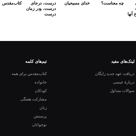
چه معناست؟
خدای مسیحیان
درست، درجای
کتاب‌مقدس
درست، ودر زمان
 آنها
درست
لینک‌های مفید
تیم‌های کلمه
دریافت عهد جدید رایگان
کتاب‌مقدس برای همه
دربارهٔ عیسی
خانواده
سوالات متداول
کودکان
مشارکت هفتگی
زنان
پرستش
نوجوانان