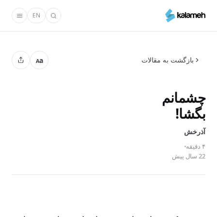
رفتن
EN
به
محتوای
اصلی
بازگشت به مقالات
a
A
چشمانم
بگشا!
آذرخش
۴ دقیقه
22 سال پیش