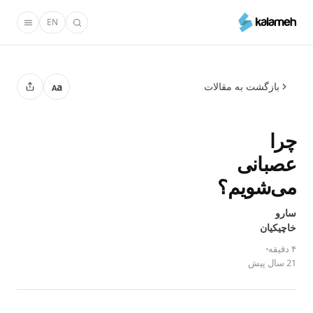
رفتن
EN
به
محتوای
اصلی
بازگشت به مقالات
a
A
چرا
عصبانی
می‌شویم‌؟
سارو
خاچیکیان
۴ دقیقه
21 سال پیش