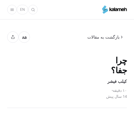
رفتن
EN
به
محتوای
اصلی
بازگشت به مقالات
a
A
چرا
جفا؟
کیلب فیشر
۱۰ دقیقه
14 سال پیش