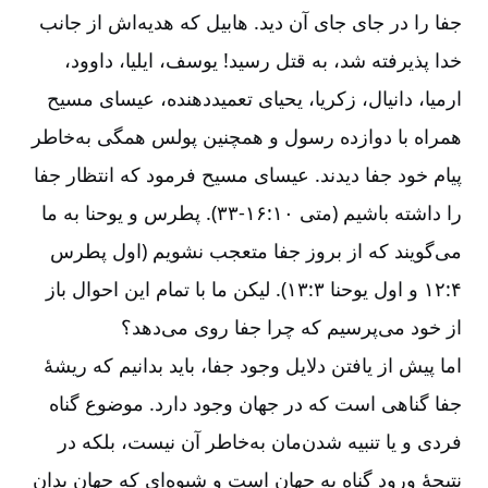
جفا را در جای جای آن دید. هابیل که هدیه‌‌اش از جانب
خدا پذیرفته شد، به قتل رسید! یوسف، ایلیا، داوود،
ارمیا، دانیال، زکریا، یحیای تعمیددهنده، عیسای مسیح
همراه با دوازده رسول و همچنین پولس همگی به‌‌خاطر
پیام خود جفا دیدند. عیسای مسیح فرمود که انتظار جفا
را داشته باشیم (متی ۱۰:‏۱۶-‏‏‏‏‏‏۳۳). پطرس و یوحنا به ما
می‌‌گویند که از بروز جفا متعجب نشویم (اول پطرس
۴:‏۱۲ و اول یوحنا ۳:‏۱۳). لیکن ما با تمام این احوال باز
از خود می‌‌پرسیم که چرا جفا روی ‌‌می‌‌دهد؟
اما پیش از یافتن دلایل وجود جفا، باید بدانیم که ریشۀ
جفا گناهی است که در جهان وجود دارد. موضوع گناه
فردی و یا تنبیه شدن‌‌مان به‌‌خاطر آن نیست، بلکه در
نتیجۀ ورود گناه به جهان است و شیوه‌‌ای که جهان بدان