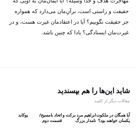
مهاجرت هدف و خدا وسیله؟ آیا ایمان‌‌مان به اویی كه
حقیقت و راستی است، برآنِ‌مان می‌دارد كه همواره
جز حقیقت نگوییم؟ آیا در اعتقادمان غیرت هست، و در
غیرت‌مان ایستادگی؟ بادا كه چنین باشد.
شاید این‌ها را هم بپسندید
مقالات دیگر از کلمه
آیا همگان در ملکوت
ابراهیم مرد برکت و
اتحاد بامسیح/
یوکابد
یکسان خواهند بود؟
نامدار بزرگ
قسمت دوم