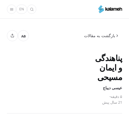
رفتن
EN
به
محتوای
اصلی
بازگشت به مقالات
a
A
پناهندگی
و ایمان
مسیحی
عیسی دیباج
۵ دقیقه
21 سال پیش