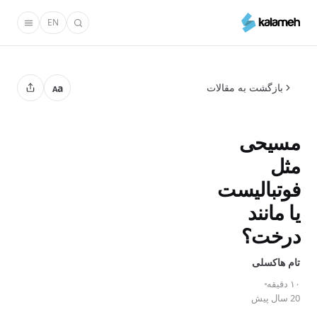
رفتن
EN
به
محتوای
اصلی
بازگشت به مقالات
a
A
مسیحی
مثل
فوتبالیست
یا مانند
درخت؟
تام‌ هاکسلی
۱۰ دقیقه
20 سال پیش