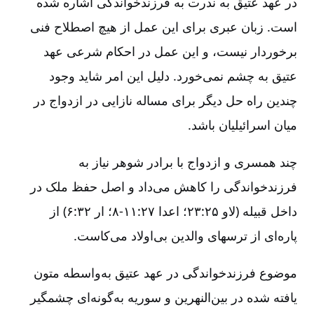
در عهد عتیق به ندرت به فرزندخواندگی اشاره شده
است. زبان عبری برای این عمل از هیچ اصطلاح فنی
برخوردار نیست، و این عمل در احکام شرعی عهد
عتیق به چشم نمی‌خورد. دلیل این امر شاید وجود
چندین راه حل دیگر برای مساله نازایی در ازدواج در
میان اسرائیلیان باشد.
چند همسری و ازدواج با برادر شوهر نیاز به
فرزندخواندگی را کاهش می‌داد و اصل حفظ ملک در
داخل قبیله (لاو ‌۲۵:‏۲۳؛ اعدا ۲۷:‏۸-۱۱؛ ار ۳۲:‏۶) از
پاره‌ای از ترسهای والدین بی‌اولاد می‌کاست.
موضوع فرزندخواندگی در عهد عتیق به‌واسطه متون
یافته شده در بین‌النهرین و سوریه به‌گونه‌ای چشمگیر