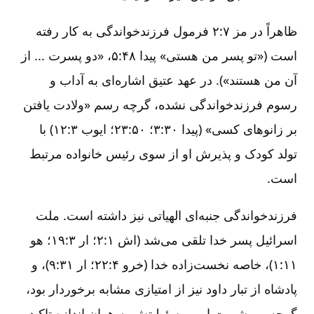
ظاهراً در مز ۲:۷ فرمول فرزندخواندگی به کار رفته
است («تو پسر من هستی» پیدا ۴۸:‏۵، «دو پسرت ... از
آن من هستند»). در عهد عتیق اشاره‌ای به آداب و
رسوم فرزندخواندگی نشده، گرچه رسم «ولادت یافتن
بر زانوهای کسی» (پیدا ۳۰:‏۳؛ ۵۰:‏۲۳؛ ایوب ۳:‏۱۲) با
تولد کودک و پذیرش او از سوی رئیس خانواده مرتبط
است.
فرزندخواندگی جنبه‌ای الهیاتی نیز داشته است. ملت
اسرائیل پسر خدا تلقی می‌شد (اش ۱:‏۲؛ ار ۳:‏۱۹؛ هو
۱۱:‏۱)، خاصه نخست‌زاده خدا (خرو ۴:‏۲۲؛ ار ۳۱:‏۹)، و
پادشاه از تبار داود نیز از امتیازی مشابه برخوردار بود،
گرچه بر بشریت او و مسئولیتش به همان اندازه تاکید