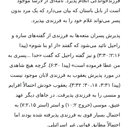
فرزندخواندگی انجام پذیرد. نامه‌ای از لارسا موجود
است از بابل باستان که بیان می‌دارد که یک مرد بدون
پسر می‌تواند غلام خود را به فرزندی بپذیرد.
پذیرش پسران متعه‌ها به فرزندی از گفته‌های ساره و
راحیل تائید می‌شود که گفتند «از او بنا شوم» (پیدا
۱۶:‏۲؛۳۰:‏۳) و نیز گفته راحیل که گفت «خدا ...پسری به
من عطا فرموده است» (پیدا ۳۰:‏۶). گرچه هیچ شاهدی
در مورد پذیرش یعقوب به فرزندی لابان موجود نیست
(پیدا ۳۱:‏۳، ۳۰،۱۸؛ ۳۲:‏۳)، یعقوب خودش احتمالاً افرایم
و منسی را به فرزندی پذیرفت. در جاهای دیگر عهد
عتیق، موسی (خروج ۲:‏۱۰) و استر (استر ۷:۲،۱۵) به
احتمال بسیار قوی به فرزندی پذیرفته شده بودند اما
احتمالاً مطابق قوانین غیر اسرائیلی.