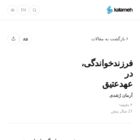
رفتن
EN
به
محتوای
اصلی
بازگشت به مقالات
a
A
فرزندخواندگی،
در
عهدعتیق
آرمان رُشدی
۲ دقیقه
21 سال پیش