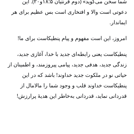
شما سخن می‌گوید» (دوم قرنتیان ۵:‏۱۸و۲۰). این
دعوتی است والا و افتخاری است بس عظیم برای هر
ایماندار.
امروز، این است مفهوم و پیام پنطیکاست برای ما!
پنطیکاست یعنی رابطه‌ای جدید با خدا، آغازی جدید،
زندگی جدید، هدفی جدید، پیامی پیروزمند، و اطمینان از
حیاتی نو در ملکوت جدید خداوند! باشد که در این
پنطیکاست خداوند قلب و وجود شما را مالامال از
قدردانی نماید، قدردانی به‌خاطر این هدیۀ پرارزش!