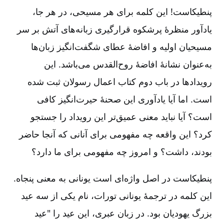
پنطیکاست! این کلمه برای هر مسیحی، در هر جا،
یادآور منظرۀ پرشکوه قرارگیری زبانه‌های آتش بر سر
مسیحیان اولیه و افاضۀ عطای شگفت‌انگیز زبان‌ها
به‌عنوان نشانۀ افاضۀ روح‌القدس می‌باشد. این
رویدادها در باب دوم کتاب اعمال رسولان ثبت شده
است. اما آیا یادآوری این صحنۀ حیرت‌انگیز کافی
است؟ آیا نباید معنی عمیق‌تر این رویداد را جستجو
کرد؟ این واقعه چه مفهومی برای آنانی که آنجا حاضر
بودند، داشت؟ و امروز چه مفهومی برای ما دارد؟
پنطیکاست در اصل واژه‌ای است یونانی به معنی پنجاه.
این کلمه در ترجمۀ یونانی تورات، نام یکی از سه عید
بزرگ یهودیان بود. در زبان عبری، این عید را "عید