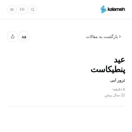
رفتن
EN
به
محتوای
اصلی
بازگشت به مقالات
a
A
عید
پنطیکاست
ترور ابی
۵ دقیقه
22 سال پیش