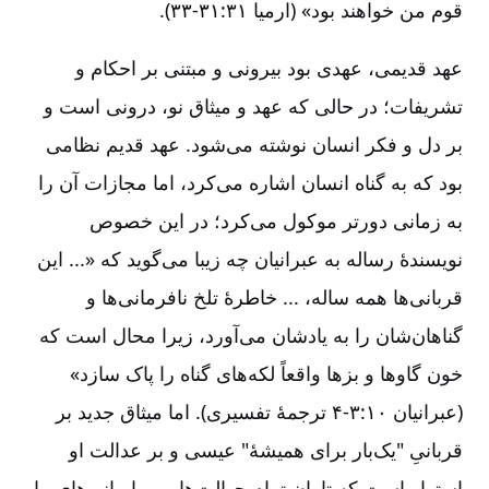
قوم من خواهند بود» (ارمیا ۳۱:‏۳۱-‏‏‏۳۳).
عهد قدیمی، عهدی بود بیرونی و مبتنی بر احکام و
تشریفات؛ در حالی که عهد و میثاق نو، درونی است و
بر دل و فکر انسان نوشته می‌شود. عهد قدیم نظامی
بود که به گناه انسان اشاره می‌کرد، اما مجازات آن را
به زمانی دورتر موکول می‌کرد؛ در این خصوص
نویسندۀ رساله به عبرانیان چه زیبا می‌گوید که «... این
قربانی‌ها همه ساله، ... خاطرۀ تلخ نافرمانی‌ها و
گناهان‌شان را به یادشان می‌آورد، زیرا محال است که
خون گاوها و بزها واقعاً لکه‌های گناه را پاک سازد»
(عبرانیان ۱۰:‏۳-‏‏‏۴ ترجمۀ تفسیری). اما میثاق جدید بر
قربانیِ "یک‌بار برای همیشۀ" عیسی و بر عدالت او
استوار است که تاوان تمام جهالت‌ها و بی‌ایمانی‌های ما