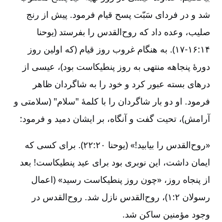
شد و در فردای سَبّت پسح قیام فرمود. پیش از رنج
صلیب، وعده داد که روح‌القدس را بفرستد (یوحنا
۱۴:‏۱۶-‏‏‏۱۷). به هنگام غروب روز قیام (که اولین روز
دورۀ پنجاهه منتهی به روز پنطیکاست بود)، عیسی از
درهای بسته عبور کرد و خود را به شاگردان ظاهر
فرمود. او دو بار شاگردان را با کلمۀ "سلام" (سلامتی و
آرامش)، تحیت گفت و آنگاه، بر ایشان دمید و فرمود‌:
«روح‌القدس را بیابید!» (یوحنا ۲۰:‏۲۲). برای کسی که
ایمان داشت، این نوبری بود برای عید پنطیکاست! بعد
از پنجاه روز، «چون روز پنطیکاست رسید» (اعمال
رسولان ۲:‏۱)، روح‌القدس نازل شد. روح‌القدس در
وجود مؤمنین ساکن شد.