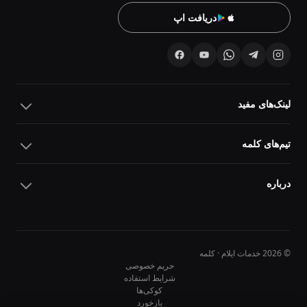
دریافت اپ
لینک‌های مفید
تیم‌های کلمه
درباره
© 2026 خدمات ایلام · کلمه
حریم خصوصی
شرایط استفاده
کوکی‌ها
10
10
بازخورد