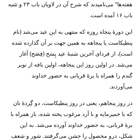
هفته‌ها" می‌نامیدند که شرح آن در لاویان باب ۲۳ و تثنیه
باب ۱۶ آمده است.
این دورۀ پنجاه روزه که منتهی به این عید می‌شد (نام
پنطیکاست یا پنجاهه به همین جهت بر آن گذارده شده
است)، از فردای آخرین شنبۀ عید پِسَح (فِصَح) آغاز
می‌شد. در اولین روز این پنجاهه، اولین بافه از نوبر
گندم را همراه با برۀ قربانی به حضور خداوند
می‌آوردند.
در روز پنجاهم، یعنی در روز پنطیکاست، دو گِردۀ نان
که با خمیرمایه و با آرد مرغوب پخته شده، باز همراه با
برۀ قربانی، به حضور خداوند آورده می‌شد. به این
شکل، درو محصول را جشن می‌گرفتند. شور و شعف