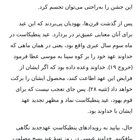
این جشن را به‌راحتی می‌توان تجسم کرد.
پس از گذشت قرن‌ها، یهودیان پی‌بردند که این عید
برای آنان معنایی عمیق‌تر در بردارد. عید پنطیکاست در
ماه سوم سال عبری واقع بود، یعنی در همان ماهی که
خداوند عهد خود را بر کوه سینا به موسی عطا فرمود
(خروج ۱۹). خداوند وعده داده بود که اگر ایشان از
فرایض این عهد اطاعت کنند، محصول ایشان را برکت
خواهد داد (تثنیه ۲۸). پس جای تعجب نیست که برای
قوم یهود، عید پنطیکاست نماد و مظهر تجدید عهد
ایشان با خداوند بود.
حال، بیایید به رویدادهای پنطیکاستِ عهدجدید نگاهی
بیافکنیم. خداوند عیسی در روز تهیۀ عید پسح مصلوب