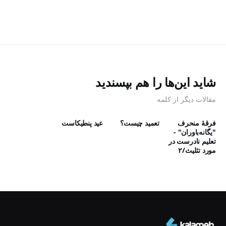
شاید این‌ها را هم بپسندید
مقالات دیگر از کلمه
فرقۀ منحرف
تعمید چیست؟
عید پنطیکاست
"يگانه‌باوران" -
تعليم نادرست در
مورد تثلیث/۲