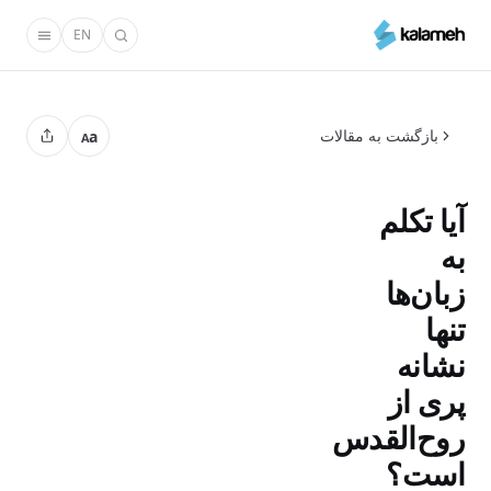
رفتن
EN
به
محتوای
اصلی
بازگشت به مقالات
a
A
آیا تکلم
به
زبان‌ها
تنها
نشانه
پری از
روح‌القدس
است؟