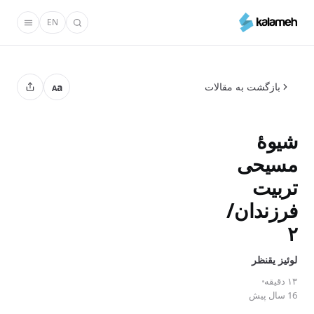
رفتن
EN
به
محتوای
اصلی
بازگشت به مقالات
a
A
شیوۀ
مسیحی
تربیت
فرزندان/
۲
لوئیز یقنظر
۱۳ دقیقه
16 سال پیش