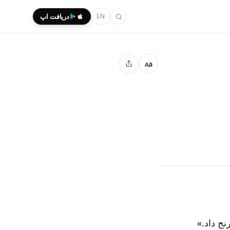
EN
دریافت اپ
a
A
نج داد.»