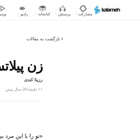
رفتن
به
مشارکت
پرستش
کتابخانه
رادیو
ویدیو
محتوای
اصلی
بازگشت به مقالات
زن پیلات
رزیتا کندی
۱۱ دقیقه
20 سال پیش
«تو را با این مرد ب