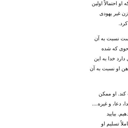
و احتمالاً اولین
ن غیر یهودی
رد.
نست نسبت به آن
نحوی که شده
ارد خدا به این
ن او نسبت به آن
 کند. او ممکن
 دعا، و غیره....
م. بیایید
لاً تسلیم او