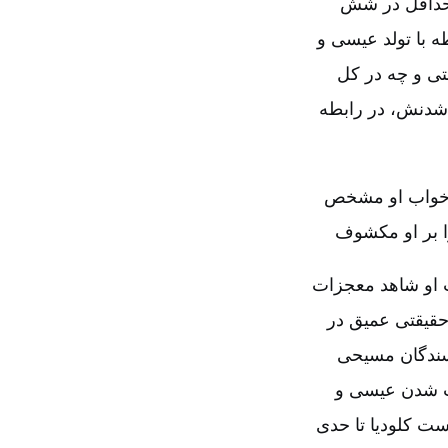
 حداقل در شش
 با تولد عیسی و
۱-۲۲). ولی چه در انجیل متی و چه در کل
 شدنش، در رابطه
ی خواب او مشخص
ا بر او مکشوف
 او شاهد معجزات
 حقیقتی عمیق در
سندگان مسیحی
وب شدن عیسی و
ت کلودیا تا حدی