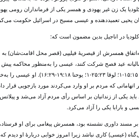
لودیا یک زن غیر یهودی و همسر یکی از فرمانداران رومی یهودیه
ران یحیی تعمیددهنده و عیسی مسیح در اسرائیل حکومت می‌کرد
کلودیا در اناجیل بدین مضمون است که:
ه‌اتفاق همسرش از قیصریۀ فیلیپی (قصر محل اقامت‌شان) به ا
الیانه عید فصح شرکت کنند، عیسی را به‌منظور محاکمه پیش او
۲۷:‏۱۱-۲۶؛ مرقس ۱۵:‏۱-۱۵؛ لوقا ۲۳:‏۱-۲۵؛ یوحنا ۱۸:‏۲۹-۱۹
اتهاماتی که مردم بر او وارد می‌کردند مورد بازجویی قرار داد.
باید یکی از زندانیان بر اساس رأی مردم آزاد می‌شد و پیلاتس ن
سی و بارابا یکی را آزاد می‌‌کرد.
بر مسند داوری نشسته بود، همسرش پیغامی برای او فرستاد،
ی‌گناه (عیسی) کاری نباشد زیرا امروز خوابی دربارۀ او دیدم که