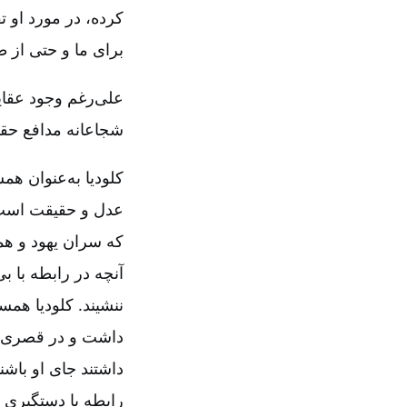
کرده، در مورد او تف
برای ما و حتی از ط
علی‌رغم وجود عقای
شجاعانه مدافع حقی
کلودیا به‌عنوان ه
عدل و حقیقت است،
که سران یهود و همس
آنچه در رابطه با 
ننشیند. کلودیا همس
داشت و در قصری مجل
داشتند جای او باش
رابطه با دستگیری 