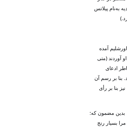
 به‌نام پیلاتس
.)
ورشلیم آمده
 آوردند (متی
:‏۱۶). او عیسی را به‌خاطر ادعای
 بنا بر رسم آن
یز بنا بر رأی
 بدین مضمون که:
 مرا بسیار رنج