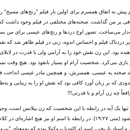
پیش به اتفاق همسرم برای اولین بار فیلم "رنج‌های مسیح" را 
رفی بر من گذاشت. صحنه‌های مختلفی در فیلم وجود داشت که
‌دار می‌ساخت. تصور اوج دردها و رنج‌های عیسی برای من بس
ویر دردناک فیلم و احساس اندوه، زنی در فیلم ظاهر شد که نق
دهنده بود. این زن نقش خود را به آرامی ولی با قدرت در لاب
زی می‌کرد. شخصیت آرام او بسیار بانفوذ بود. هیچ وقت نمی‌ت
ند صحنه به عیسی، همسرش، و همچنین مادر عیسی انداخت ف
دودی که بر زبان آورد کافی بود که نقش او را به زیبایی و به‌ط
عاً چه زن آرام و با قدرتی!!!
نها یک آیه در رابطه با این شخصیت که زن پیلاتس است، وجود
عهدجدید یافت می‌شود (متی ۲۷:‏۱۹). در رابطه با اسم او نیز هیچ اشاره
اسناد تاریخی، اسم او کلودیا پروکولا بوده که به‌معنای "پیرو 