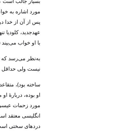
بسیار جالب است ک
مورد اشاره به خوا
عهدجدید، کلودیا ت
با او خواب می‌بیند (متی ۷
به‌نظر می‌رسد که
نیست ولی حداقل در
ساخته بود)، متقا
او بوده، دربارۀ او
مورد زحمات عیسی 
انگلیسی معتقد است
دردهای سختی است 