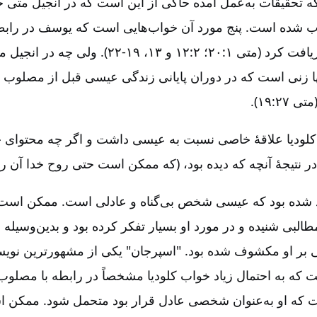
ه تحقیقات به‌عمل آمده حاکی از این است که در انجیل متی
ب شده است. پنج مورد آن خواب‌هایی است که یوسف در رابطه
پس از آن از خدا دریافت کرد (متی ۱:‏۲۰؛ ۲:‏۱۲ و ۱۳، ۹
نها زنی است که در دوران پایانی زندگی عیسی قبل از مصلوب
۲:‏۱۹).
 کلودیا علاقۀ خاصی نسبت به عیسی داشت و اگر چه محتوا
 نتیجۀ‌ آنچه که دیده بود، (که ممکن است حتی روح خدا آن ر
عد شده بود که عیسی شخص بی‌گناه و عادلی است. ممکن است
 مطالبی شنیده و در مورد او بسیار تفکر کرده بود و بدین‌وسیله
بر او مکشوف شده بود. "اسپرجان" یکی از مشهورترین نوی
 که به احتمال زیاد خواب کلودیا مشخصاً در رابطه با مصل
که او به‌عنوان شخصی عادل قرار بود متحمل شود. ممکن اس