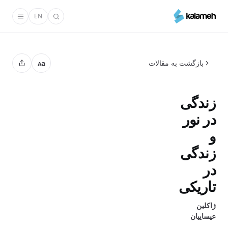
رفتن
EN
به
محتوای
اصلی
بازگشت به مقالات
a
A
زندگی
در نور
و
زندگی
در
تاریکی
ژاکلین
عیساییان