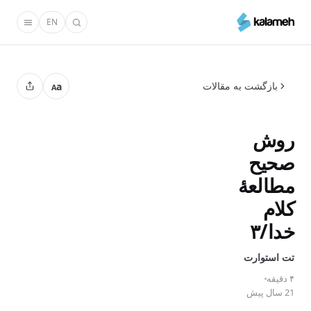
رفتن
EN
به
محتوای
اصلی
بازگشت به مقالات
a
A
روش
صحیح
مطالعۀ
کلام
خدا/۳
تت استوارت
۴ دقیقه
21 سال پیش