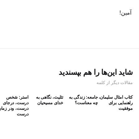
آمین‌!
شاید این‌ها را هم بپسندید
مقالات دیگر از کلمه
کتاب امثال سلیمان،
جامعه: زندگی به
تثلیث، نگاهی به
استر: شخص
راهنمایی برای
چه معناست؟
خدای مسیحیان
درست، درجای
موفقیت
درست، ودر زمان
درست