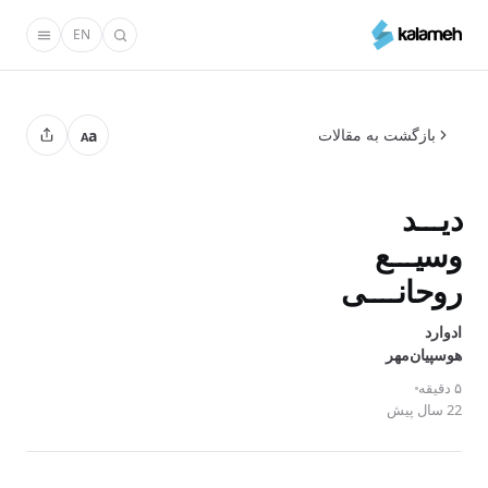
رفتن
EN
به
محتوای
اصلی
بازگشت به مقالات
a
A
دیـــد
وسیـــع
روحانــــی
ادوارد
هوسپیان‌مهر
۵ دقیقه
22 سال پیش