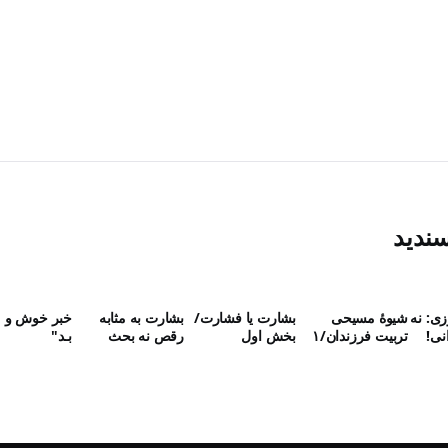
سندید
زی: نه
شیوۀ مسیحی
بشارت یا فشارت/
بشارت به مثابه
خبر خوش‌ و 
نی!
تربیت فرزندان/۱
بخش اول
رقص نه بحث
بـد"