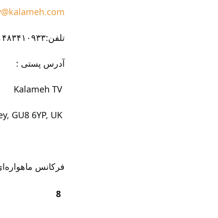
v@kalameh.com
تلفن:
۱۴۸۳۴۱۰۹۳۳
آدرس پستی :
TV
Kalameh
P. O. Box 75, Godalming, Surrey, GU8 6YP, UK
فرکانس ماهواره‌ا
8