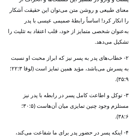
معنای طبیعی و روشن متن می‌توان این حقیقت آشکار
را انکار کرد! اساساً رابطۀ صمیمی عیسی با پدر
به‌‌عنوان شخصی متمایز از خود، قلب اعتقاد به تثلیث را
تشکیل می‌دهد.
۲- خطاب‌های پدر به پسر نیز که ابراز محبت او نسبت
به پسرش می‌باشد، مؤید همین تمایز است (لوقا ۳:‏۲۲؛
۹:‏۳۵).
۳- توکل و اطاعت کامل پسر در رابطه با پدر نیز
مستلزم وجود چنین تمایزی میان آن‌هاست (۵:‏۳۰؛
۶:‏۳۸).
۴- اینکه پسر در حضور پدر برای ما شفاعت می‌کند،