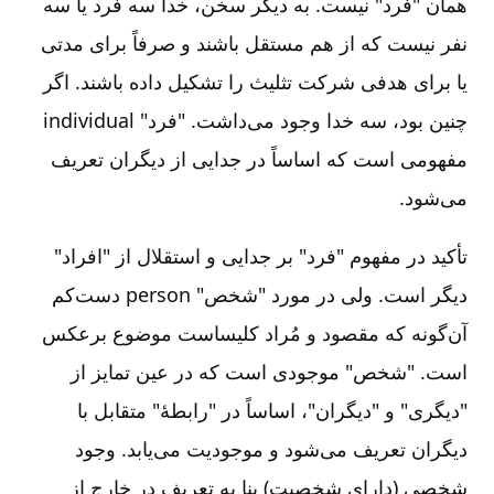
همان "فرد" نیست. به دیگر سخن، خدا سه فرد یا سه
نفر نیست که از هم مستقل باشند و صرفاً برای مدتی
یا برای هدفی شرکت تثلیث را تشکیل داده باشند. اگر
چنین بود، سه خدا وجود می‌داشت. "فرد" individual
مفهومی است که اساساً در جدایی از دیگران تعریف
می‌شود.
تأکید در مفهوم "فرد" بر جدایی و استقلال از "افراد"
دیگر است. ولی در مورد "شخص" person دست‌کم
آن‌گونه که مقصود و مُراد کلیساست موضوع برعکس
است. "شخص" موجودی است که در عین تمایز از
"دیگری" و "دیگران"، اساساً در "رابطۀ" متقابل با
دیگران تعریف می‌شود و موجودیت می‌یابد. وجود
شخصی (دارای شخصیت) بنا به تعریف در خارج از