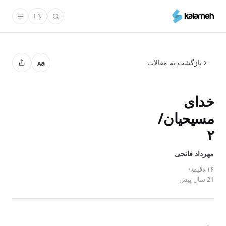
رفتن
EN
به
محتوای
اصلی
بازگشت به مقالات
a
A
خدای
مسیحیان/
۲
مهرداد فاتحی
۱۶ دقیقه
21 سال پیش