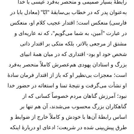
رابطۀ بسیار صمیمی و منحصر به‌فرد عیسی با خدا
به‌‌عنوان پدر که در خطاب بی‌سابقۀ "ابّا" (معادل بابا در
فارسی) منعکس است؛ اقتدار عجیب کلام او، منعکس
در عبارت "آمین، به شما می‌گویم"، که نه عاریه‌ای و
مشتق از مرجعی بالاتر، بلکه متکی بر اقتدار ذاتی
شخص خود او بود- اقتداری که در میان همۀ انبیای
بزرگ و استادان یهودی هم‌عصرش کاملاً منحصر به‌‌فرد
است؛ معجزات بی‌نظیر او که باز از اقتدار فرمان سادۀ
او نشأت می‌گرفت و نتیجۀ تمنا و استغاثه در حضور خدا
نبود؛ آمرزش گناهان مردم خصوصاً کسانی که از
گناهکاران بزرگ محسوب می‌شدند، آن ‌هم تنها بر
اساس رابطۀ آن‌ها با خودش و کاملاً خارج از ضوابط و
طرق پیش‌بینی شده در شریعت؛ ادعای او دربارۀ اینکه