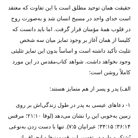
حقیقت همان توحید مطلق است با این تفاوت که معتقد
است خدای واحد در مسیح انسان شد و به‌صورت روح
در قلوب همۀ مؤمنان قرار گرفت. اما باید دانست که
کلیسا از همان آغاز بر وجود تمایز میان سه شخص
تثلیث تأکید داشته است و اساساً بدون این تمایز تثلیثی
وجود نخواهد داشت. شواهد کتاب‌مقدس در این مورد
کاملاً روشن است:
الف) پدر و پسر از هم متمایز هستند:
۱- دعاهای عیسی به پدر در طول زندگی‌اش بر روی
زمین به‌‌خوبی این را نشان می‌دهد (لوقا ۱۰:‏۲۱؛ مرقس
۱۴:‏۳۶؛ ۱۵:‏۳۴؛ عبرانیان ۵:‏۷). تنها با دست زدن به‌‌نوعی
پُشتک و وارو در تفسیر این قسمت‌ها و انحراف از