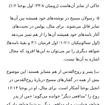
حاکی از تمایز آن‌هاست (رومیان ۸:‏۳۴؛ اول یوحنا ۲:‏۱).
۵- رسولان مسیح در نوشته‌های خود همیشه بین آن‌ها
تمایز قائل می‌شوند. برای مثال، پولس در تحیت‌های
آغاز نامه‌های خود همیشه آن‌ها را از هم تمیز می‌دهد
(اول تسالونیکیان ۱:‏۱-۲؛ اول قرنتیان ۱:‏۳ و بقیۀ نامه‌ها).
شواهد دیگری را نیز می‌توان به این‌ها افزود که مجال
اشاره به آن‌ها نیست.
ب) پسر و روح‌القدس از هم متمایز هستند: این موضوع
بیش از همه در گفتارهای مسیح دربارۀ روح‌القدس در
انجیل یوحنا آشکار است. برای مثال، او در یوحنا ۱۴:‏۱۶
روح را "مدافعی دیگر" خوانده می‌گوید: «من از پدر
خواهم خواست و او مدافعی دیگر به شما خواهد داد که