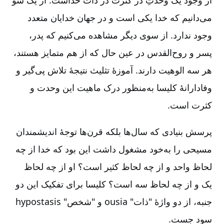
می‌دانیم که خدا یکی است و در جهان خدایان متعدد
وجود ندارد. از سوی دیگر مشاهده می‌کنیم که پدر،
پسر و روح‌‌القدس در عین حال که از هم متمایز هستند،
هر سه الوهیت دارند. آموزۀ تثلیث نتیجۀ تلاش پی‌گیر و
وفادارانۀ کلیسا به‌‌منظور درک ماهیت این وحدت و
کثرت است.
پرسش بنیادی که سال‌ها بلکه قرن‌ها توجۀ اندیشمندان
مسیحی را به‌خود مشغول داشت این بود که خدا از چه
لحاظ واحد و از چه لحاظ کثیر است؟ او از چه لحاظ
یک و از چه لحاظ سه است؟ کلیسا برای تفکیک این دو
جنبه، از دو واژۀ "ذات" ousia و "شخص" hypostasis
سود جست.