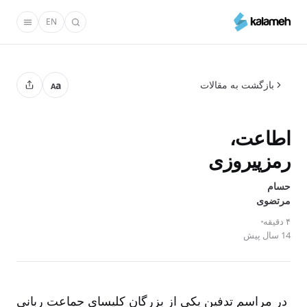
رفتن
EN
به
محتوای
اصلی
بازگشت به مقالات
a
A
اطاعت،
رمزپیروزی
حسام
مرتضوی
۴ دقیقه
14 سال پیش
در مراسم تدفین یکی از بزرگان کلیسای جماعت ربانی