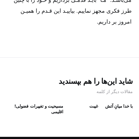
طرز فکری مجهز نماییم‌. بیاییـد این قـدم را همیـن
امروز بر داریم‌.
شاید این‌ها را هم بپسندید
مقالات دیگر از کلمه
با خدا میانِ آتش
غیبت
مسیحیت و تغییرات
فضولی!
اقلیمی