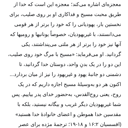
معجزه‌ای اشاره می‌کند؛ معجزه این است که خدا از
طریق محبت مسیح و فداکاری او بر روی صلیب‌، برای
نخستین بار، یهودیانی را که خود را برتر از هر قومی
می‌دانستند، با غیریهودیان‌، خصوصاً یونانیها و رومیها که
آنها نیز خود را برتر از هر ملتی می‌پنداشتند، یکی
گردانید. او می‌فرماید: «مسیح با مرگ خود روی صلیب‌،
این دو را در یک بدنِ واحد، دوستان خدا گردانید، تا
دشمنی دو جانبۀ یهود و غیریهود را نیز از میان بردارد...
اکنون هر دو به‌وسیلۀ مسیح اجازه داریم که در یک
روح‌، یعنی روح‌القدس‌، به‌حضور خدای پدر بیاییم‌. پس
شما غیریهودیان دیگر غریب و بیگانه نیستید، بلکه با
مقدسین خدا هموطن و اعضای خانوادۀ خدا هستید»
(افسسیان ۲:‏۱۶ و ۱۸-۱۹؛ ترجمۀ مژده برای عصر