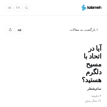
رفتن
EN
به
محتوای
اصلی
بازگشت به مقالات
a
A
آیا در
اتحاد با
مسیح
دلگرم
هستید؟
سام‌یقنظر
۴ دقیقه
21 سال پیش