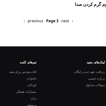
 گرم کردن صدا
‹ previous
next ›
Previous
صفحه
Page 3
page
بعد
لینک‌های مفید
تیم‌های کلمه
دریافت عهد جدید رایگان
کتاب‌مقدس برای همه
دربارهٔ عیسی
خانواده
سوالات متداول
کودکان
مشارکت هفتگی
زنان
پرستش