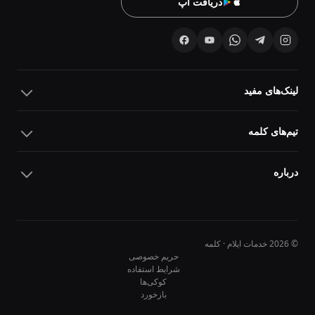
دریافت اپ
لینک‌های مفید
تیم‌های کلمه
درباره
© 2026 خدمات ایلام · کلمه
حریم خصوصی
شرایط استفاده
کوکی‌ها
10
10
بازخورد