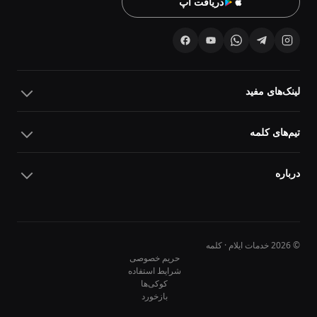
دریافت اپ
لینک‌های مفید
تیم‌های کلمه
درباره
© 2026 خدمات ایلام · کلمه
حریم خصوصی
شرایط استفاده
کوکی‌ها
10
10
بازخورد