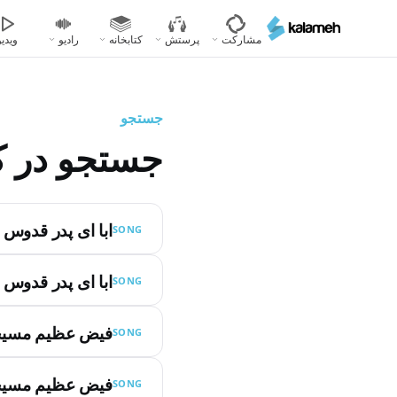
رفتن
به
مشارکت
پرستش
کتابخانه
رادیو
ویدیو
محتوای
اصلی
جستجو
جستجو در ک
ابا ای پدر قدوس
SONG
ابا ای پدر قدوس
SONG
فیض عظیم مسیح
SONG
فیض عظیم مسیح
SONG