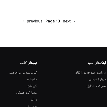
‹ previous
next ›
Previous
صفحه
Page 13
page
بعد
لینک‌های مفید
تیم‌های کلمه
دریافت عهد جدید رایگان
کتاب‌مقدس برای همه
دربارهٔ عیسی
خانواده
سوالات متداول
کودکان
مشارکت هفتگی
زنان
پرستش