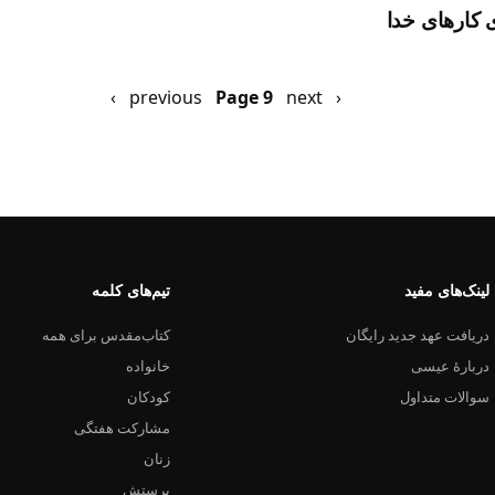
ی کارهای خدا
‹ previous
next ›
Previous
صفحه
Page 9
page
بعد
لینک‌های مفید
تیم‌های کلمه
دریافت عهد جدید رایگان
کتاب‌مقدس برای همه
دربارهٔ عیسی
خانواده
سوالات متداول
کودکان
مشارکت هفتگی
زنان
پرستش