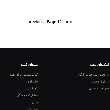
‹ previous
next ›
Previous
صفحه
Page 12
page
بعد
لینک‌های مفید
تیم‌های کلمه
دریافت عهد جدید رایگان
کتاب‌مقدس برای همه
دربارهٔ عیسی
خانواده
سوالات متداول
کودکان
مشارکت هفتگی
زنان
پرستش