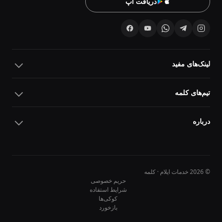
دریافت اپ
لینک‌های مفید
تیم‌های کلمه
درباره
© 2026 خدمات ایلام · کلمه
حریم خصوصی
شرایط استفاده
کوکی‌ها
10
10
بازخورد