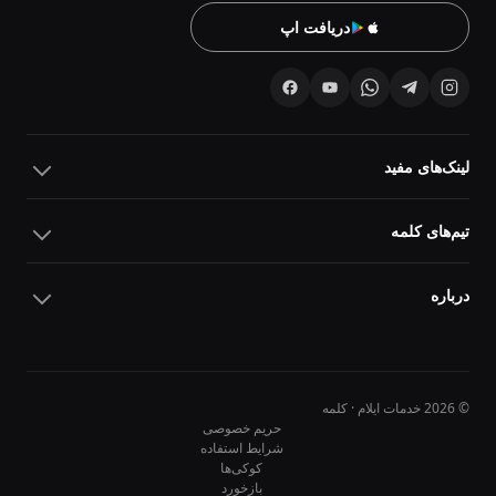
دریافت اپ
لینک‌های مفید
تیم‌های کلمه
درباره
© 2026 خدمات ایلام · کلمه
حریم خصوصی
شرایط استفاده
کوکی‌ها
10
10
بازخورد