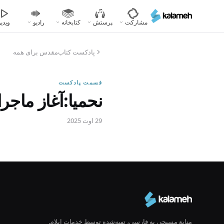
رفتن
به
مشارکت
پرستش
کتابخانه
رادیو
ویدیو
محتوای
اصلی
پادکست کتاب‌مقدس برای همه
قسمت پادکست
نحمیا:آغاز ماجرا
29 اوت 2025
منابع مسیحی به فارسی، تهیه‌شده توسط خدمات ایلام.