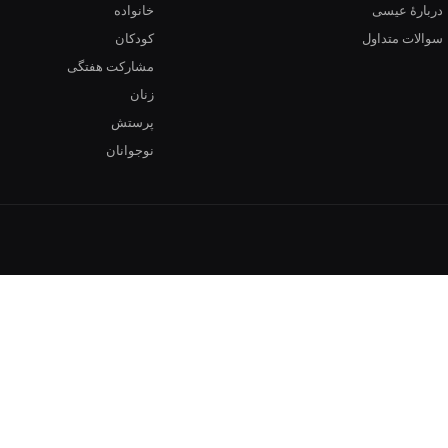
دربارهٔ عیسی
خانواده
سوالات متداول
کودکان
مشارکت هفتگی
زنان
پرستش
نوجوانان