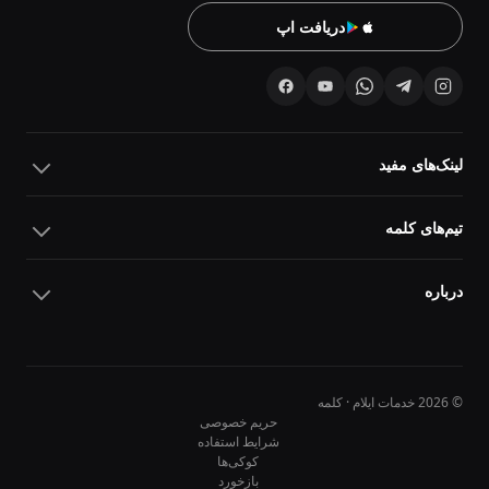
دریافت اپ
لینک‌های مفید
تیم‌های کلمه
درباره
© 2026 خدمات ایلام · کلمه
حریم خصوصی
شرایط استفاده
کوکی‌ها
10
10
بازخورد