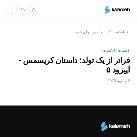
رفتن
EN
به
محتوای
اصلی
پادکست کتاب‌مقدس برای همه
قسمت پادکست
فراتر از یک تولد: داستان کریسمس -
اپیزود ۵
3 ژانویه 2025