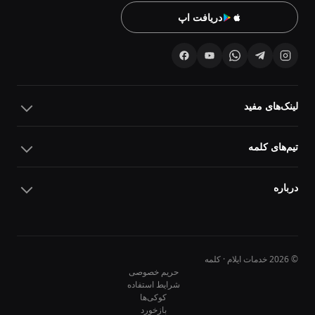
دریافت اپ
لینک‌های مفید
تیم‌های کلمه
درباره
© 2026 خدمات ایلام · کلمه
حریم خصوصی
شرایط استفاده
کوکی‌ها
10
10
بازخورد