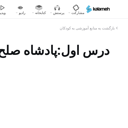
رفتن
به
مشارکت
پرستش
کتابخانه
رادیو
ویدیو
محتوای
اصلی
بازگشت به منابع آموزشی به کودکان
درس اول:پادشاه صلح