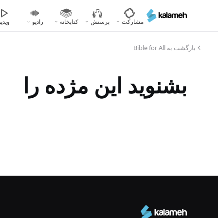
رفتن
به
مشارکت
پرستش
کتابخانه
رادیو
ویدیو
محتوای
اصلی
بازگشت به Bible for All
بشنوید این مژده را