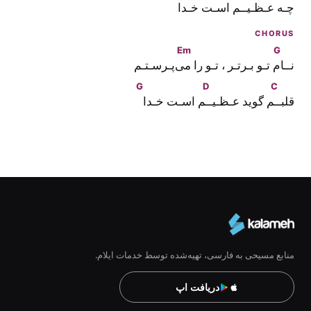
چـه عـظـیـ
ـم اسـت خـدا
CHORUS
Em
G
نــا
م تـو بـرتـر ، تـو را 
می‌پـرسـتـم
G
D
C
قلبـ
ـم گوید عـظـیـ
ـم اسـت خـدا
منابع مسیحی به فارسی، تهیه‌شده توسط خدمات ایلام.
دریافت اپ