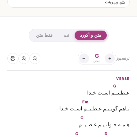
پاورپوینت
متن و آکورد
نت
فقط متن
G
−
+
ترنسپوز
اصلی
VERSE
G
عـظـیـ
ـم اسـت خـدا
Em
بـاهم گویـیـم عـظـیـ
ـم اسـت خـدا
C
هـمـه خـوانـیـم عـظـیـ
ـم
G
D