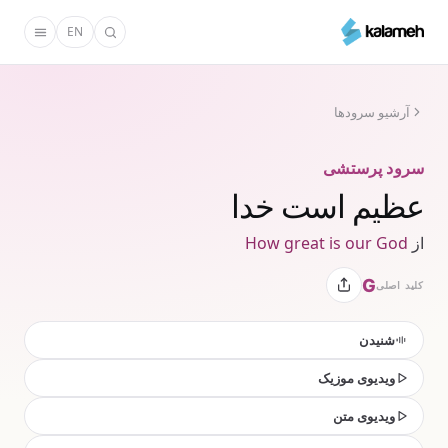
رفتن
EN
به
محتوای
اصلی
آرشیو سرودها
سرود پرستشی
عظیم است خدا
از
How great is our God
G
کلید اصلی
شنیدن
ویدیوی موزیک
ویدیوی متن