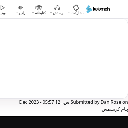
رفتن
به
مشارکت
پرستش
کتابخانه
رادیو
ویدیو
محتوای
اصلی
on
DaniRose
Submitted by
س., 12 Dec 2023 - 05:57
پیام کریسمس