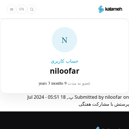
رفتن
EN
به
محتوای
اصلی
N
حساب کاربری
niloofar
عضو به مدت
9 years 3 months
on
niloofar
Submitted by
پ., 18 Jul 2024 - 05:51
پرستش با مشارکت هفتگی