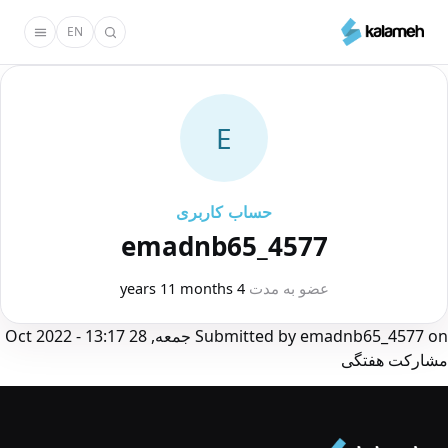
رفتن
EN
به
محتوای
اصلی
E
حساب کاربری
emadnb65_4577
عضو به مدت
4 years 11 months
on
emadnb65_4577
Submitted by
جمعه, 28 Oct 2022 - 13:17
مشارکت هفتگی