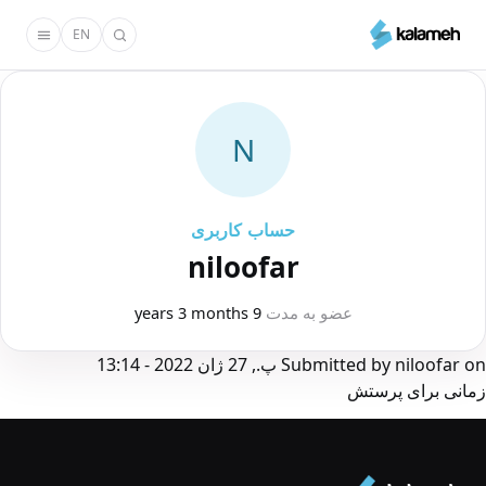
رفتن
EN
به
محتوای
اصلی
N
حساب کاربری
niloofar
عضو به مدت
9 years 3 months
on
niloofar
Submitted by
پ., 27 ژان 2022 - 13:14
زمانی برای پرستش