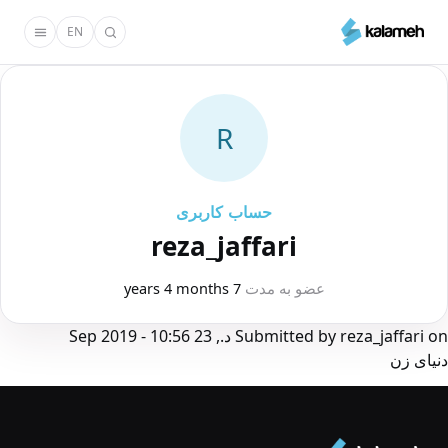
رفتن
EN
به
محتوای
اصلی
R
حساب کاربری
reza_jaffari
عضو به مدت
7 years 4 months
on
reza_jaffari
Submitted by
د., 23 Sep 2019 - 10:56
دنیای زن