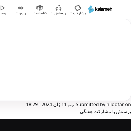
رفتن
به
مشارکت
پرستش
کتابخانه
رادیو
ویدیو
محتوای
اصلی
on
niloofar
Submitted by
پ., 11 ژان 2024 - 18:29
پرستش با مشارکت هفتگی