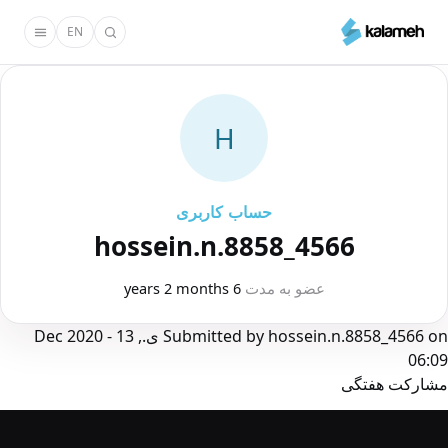
رفتن
EN
به
محتوای
اصلی
H
حساب کاربری
hossein.n.8858_4566
عضو به مدت
6 years 2 months
on
hossein.n.8858_4566
Submitted by
ی., 13 Dec 2020 -
06:09
مشارکت هفتگی