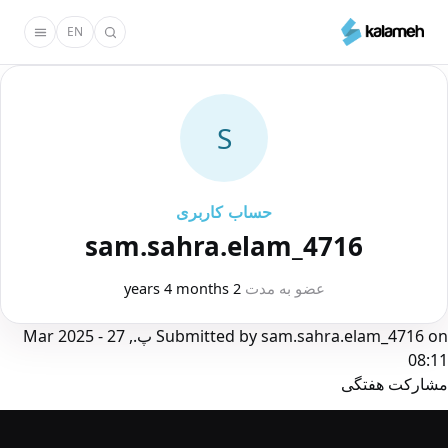
رفتن
EN
به
محتوای
اصلی
S
حساب کاربری
sam.sahra.elam_4716
عضو به مدت
2 years 4 months
on
sam.sahra.elam_4716
Submitted by
پ., 27 Mar 2025 -
08:11
مشارکت هفتگی