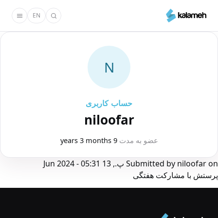
رفتن
EN
به
محتوای
اصلی
N
حساب کاربری
niloofar
عضو به مدت
9 years 3 months
on
niloofar
Submitted by
پ., 13 Jun 2024 - 05:31
پرستش با مشارکت هفتگی