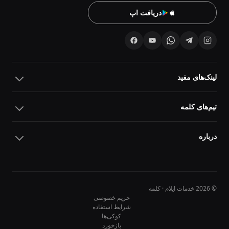
دریافت اپ
لینک‌های مفید
تیم‌های کلمه
درباره
© 2026 خدمات ایلام · کلمه
حریم خصوصی
شرایط استفاده
کوکی‌ها
10
10
بازخورد