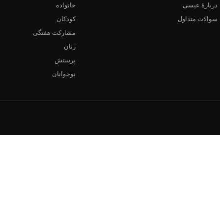
دربارهٔ عیسی
خانواده
سوالات متداول
کودکان
مشارکت هفتگی
زنان
پرستش
نوجوانان