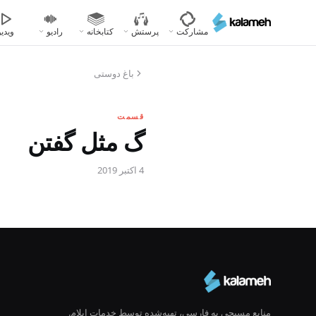
رفتن
به
مشارکت
پرستش
کتابخانه
رادیو
ویدیو
محتوای
اصلی
باغ دوستی
قسمت
گ مثل گفتن
4 اکتبر 2019
منابع مسیحی به فارسی، تهیه‌شده توسط خدمات ایلام.