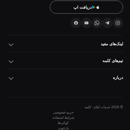
دریافت اپ
لینک‌های مفید
تیم‌های کلمه
درباره
© 2026 خدمات ایلام · کلمه
حریم خصوصی
شرایط استفاده
کوکی‌ها
10
10
بازخورد