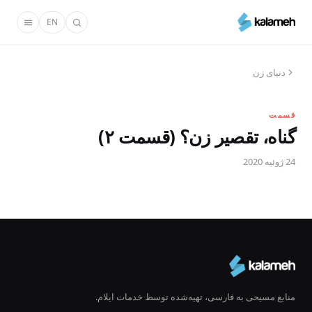
رفتن
EN
به
محتوای
اصلی
دنیای زن
قسمت
گناه، تقصیر زن؟ (قسمت ۲)
24 ژوئیه 2020
منابع مسیحی به فارسی، تهیه‌شده توسط خدمات ایلام.