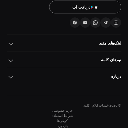
دریافت اپ
لینک‌های مفید
تیم‌های کلمه
درباره
© 2026 خدمات ایلام · کلمه
حریم خصوصی
شرایط استفاده
کوکی‌ها
10
10
بازخورد