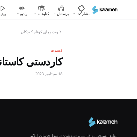
رفتن
به
مشارکت
پرستش
کتابخانه
رادیو
ویدیو
محتوای
اصلی
ویدیو‌های کوتاه کودکان
قسمت
کاردستی کاستا
18 سپتامبر 2023
منابع مسیحی به فارسی، تهیه‌شده توسط خدمات ایلام.