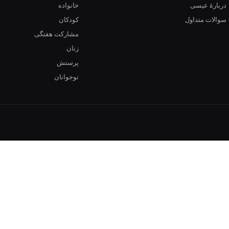
دربارهٔ عیسی
خانواده
سوالات متداول
کودکان
مشارکت هفتگی
زنان
پرستش
نوجوانان